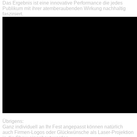
Das Ergebnis ist eine innovative Performance die jedes
Publikum mit ihrer atemberaubenden Wirkung nachhaltig
fasziniert.
Übrigens:
Ganz individuell an Ihr Fest angepasst können natürlich
auch Firmen-Logos oder Glückwünsche als Laser-Projektion