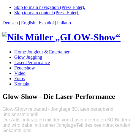
Skip to main navigation (Press Enter).
Skip to main content (Press Enter).
Deutsch
|
English
|
Español
|
Italiano
Home Jongleur & Entertainer
Glow Juggling
Laser-Performance
Feuershow
Video
Fotos
Kontakt
Glow-Show - Die Laser-Performance
Glow-Show reloaded - Jonglage 3D,
atemberaubend
und
sensationell!
Der Artist interagiert mit den vom Laser erzeugten 3D-Bildern
und wird dabei mit seiner Jonglage
Teil des beeindruckenden
Gesamtbildes.