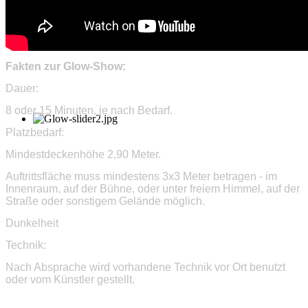
Fakten zur Glow-Show:
Dauer:
8 oder 15 Minuten, je nach Bedarf.
Platzbedarf:
Mindestdeckenhöhe 2,90 Meter.
Auftrittsfläche muss mindestens 3x3 Meter betragen - im
Innenraum, auf der Bühne, oder unter freiem Himmel, auf der
Straße oder sonstigem Gelände möglich.
Dunkelheit
Technik:
Nach Absprache wird vorhandene Technik vor Ort benutzt
oder vom Künstler gestellt.