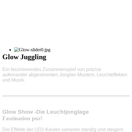
Glow Juggling
Ein faszinierendes Zusammenspiel von präzise
aufeinander
abgestimmten
Jonglier-Mustern,
Leuchteffekten
und Musik
.
Glow Show -Die Leuchtjonglage
Faszination pur!
Die Effekte der LED-Keulen variieren ständig und steigern