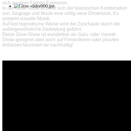
sich zu einer Farben-Explosion.
In der Glow-Show eröffnet sich der klassischen Kombination
von Jonglage und Musik eine völlig neue Dimension. Es
entsteht visuelle Musik.
Auf fast hypnotische Weise wird der Zuschauer durch die
außergewöhnliche Darbietung geführt.
Diese Glow-Show ist wunderbar als Gala- oder Varieté-
Show geeignet aber auch auf Firmenfeiern oder priavten
Anlässen fasziniert sie nachhaltig!